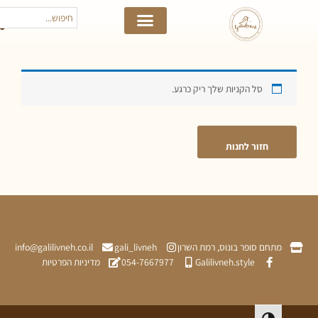
סל הקניות שלך ריק כרגע.
חזור לחנות
תחם סופר בונוס, רמת השרון
gali_livneh
info@galilivneh.co.il
Galilivneh.style
054-7667977
מדיניות הפרטיות