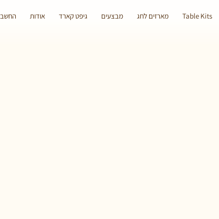
Table Kits
מארזים לחג
מבצעים
גיפט קארד
אודות
החשבון