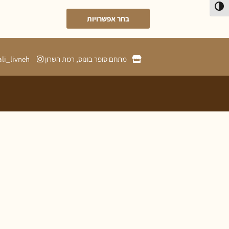
פעל/כבה ניגודיות גבוהה
בחר אפשרויות
מתחם סופר בונוס, רמת השרון
ali_livneh