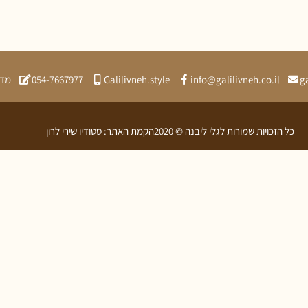
g
info@galilivneh.co.il
Galilivneh.style
054-7667977
מדי
כל הזכויות שמורות לגלי ליבנה © 2020
הקמת האתר: סטודיו שירי לרון