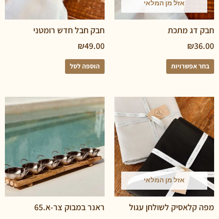
אזל מן המלאי
ג מתכת
חבק חבל חדש רומטני
₪
49.00
₪
פשרויות
הוספה לסל
אזל מן המלאי
אסיק לשולחן עגול
ראנר במבוק צר-א.65