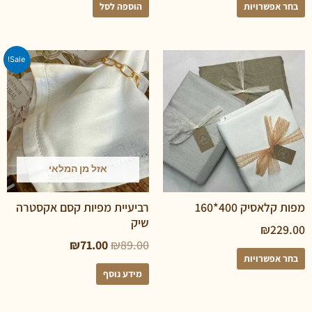
פשרויות
הוספה לסל
Sale!
אזל מן המלאי
יק 400*160
רביעיית מפיות קסם אקסטרה
שיק
₪
2
₪
71.00
₪
89.00
פשרויות
מידע נוסף