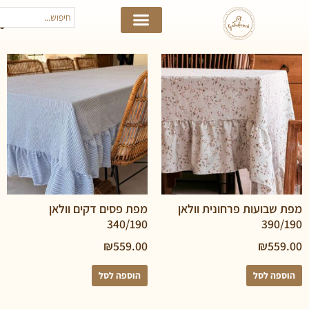
ועות פרחונית וולאן
מפת פסים דקים וולאן
340/190
39
₪
559.00
₪
5
 לסל
הוספה לסל