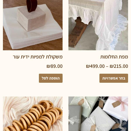
חלומות
משקולת למפיות ידית עור
₪
89.00
₪
499.00
–
₪
פשרויות
הוספה לסל