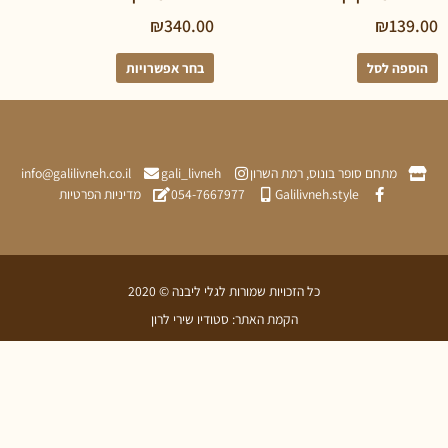
₪
340.00
₪
 לסל
בחר אפשרויות
תחם סופר בונוס, רמת השרון
gali_livneh
info@galilivneh.co.il
Galilivneh.style
054-7667977
מדיניות הפרטיות
כל הזכויות שמורות לגלי ליבנה © 2020
הקמת האתר: סטודיו שירי לרון