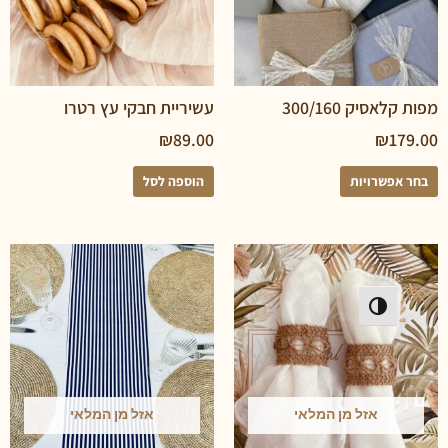
יק 300/160
עשיריית חבקי עץ רטרו
₪
89.00
₪
פשרויות
הוספה לסל
פעל/כבה ניגודיות גבוהה
אזל מן המלאי
אזל מן המלאי