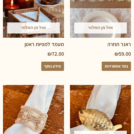
אזל מן המלאי
אזל מן המלאי
תחרה
מעמד למפיות ראטן
₪
72.00
₪
פשרויות
מידע נוסף