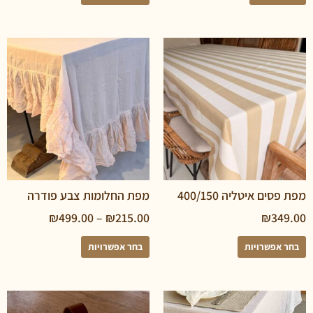
 איטליה 400/150
מפת החלומות צבע פודרה
₪
499.00
–
₪
215.00
₪
3
פשרויות
בחר אפשרויות