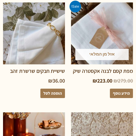
Sale!
אזל מן המלאי
סם לבנה אקסטרה שיק
שישיית חבקים שרשרת זהב
₪
36.00
₪
223.00
₪
2
נוסף
הוספה לסל