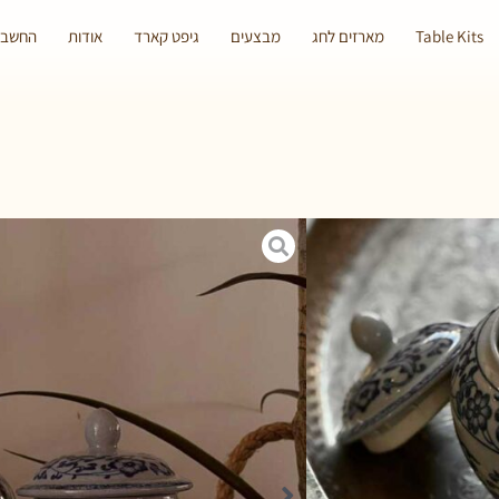
Table Kits
מארזים לחג
מבצעים
גיפט קארד
אודות
החשבון
ם צמר גפן, להגשה