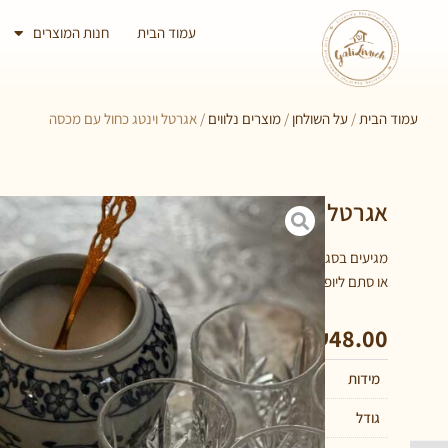
עמוד הבית
חנות המוצרים
עמוד הבית
/
על השולחן
/
מוצרים נלווים
/ אגרטל וינטג כחול עם מכסה
אגרטל וינטג כחול עם מכסה
מגיעים בסגירה עם וואקום, מושלמים לקפה תה סוכר, גם לחדרי רחצה לשי
או סתם ליופי.
₪
72.00
–
₪
48.00
מידות
11 × 15 סנטימטרים
גודל
קטן, גדול