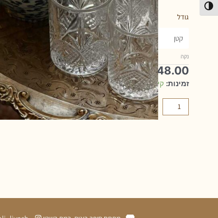
פעל/כבה ניגודיות גבוהה
גודל
נקה
₪
48.00
זמינות:
קיים במלאי
הוספה לסל