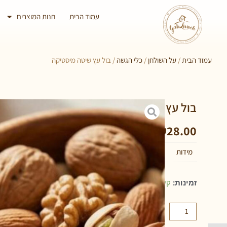
עמוד הבית
חנות המוצרים
עמוד הבית
/
על השולחן
/
כלי הגשה
/ בול עץ שיטה מיסטיקה
בול עץ שיטה מיסטיקה
₪
28.00
מידות
12 סנטימטרים
זמינות:
קיים במלאי
הוספה לסל