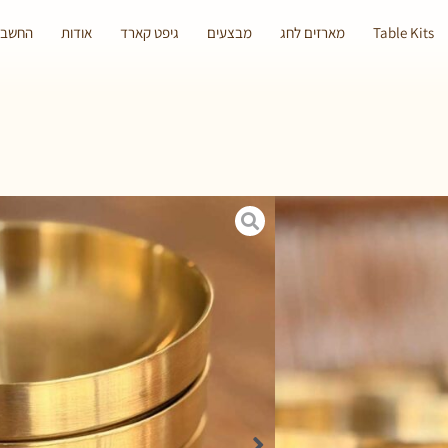
Table Kits
מארזים לחג
מבצעים
גיפט קארד
אודות
החשבון