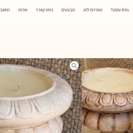
Table Kits
מארזים לחג
מבצעים
גיפט קארד
אודות
החשבון