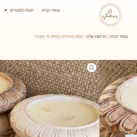
עמוד הבית
חנות המוצרים
עמוד הבית
/
הריחות שלנו
/ וואזה סיציליה במילוי נר פאודר
וואזה סיציליה במילוי נר פאודר
בניחוח טאלק מעושן
₪
209.00
מידות
17 × 16 סנטימטרים
צבע
לבן / בז, חום טבעי