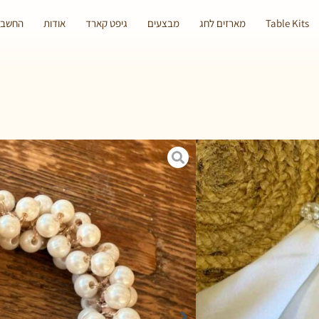
Table Kits
מארזים לחג
מבצעים
גיפט קארד
אודות
החשבון