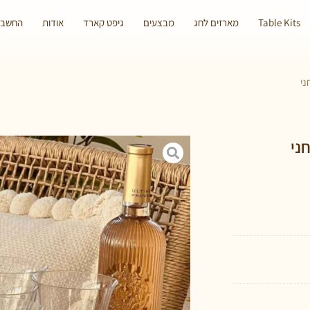
Table Kits
מארזים לחג
מבצעים
גיפט קארד
אודות
החשבון
ני
ני