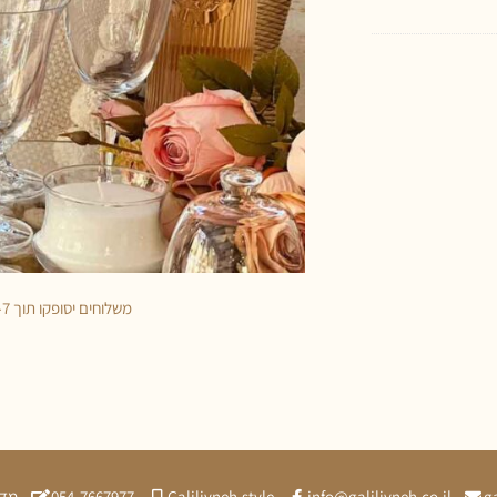
משלוחים יסופקו תוך 5-7 ימי עסקים
g
info@galilivneh.co.il
Galilivneh.style
054-7667977
מדי