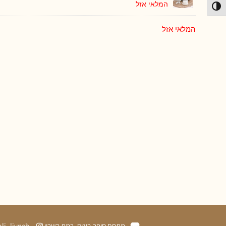
המלאי אזל
פעל/כבה ניגודיות גבוהה
המלאי אזל
מתחם סופר בונוס, רמת השרון
ali_livneh