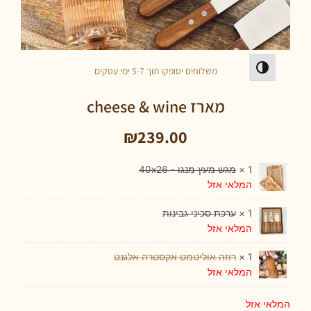
פעל/כבה ניגודיות גבוהה
משלוחים יסופקו תוך 5-7 ימי עסקים
מארז cheese & wine
₪
239.00
1 ×
מגש מעץ מנגו - 40x26
המלאי אזל
1 ×
ערכת סכיני גבינות
המלאי אזל
1 ×
רוזה אוליטמט אקסטרה אלגנט
המלאי אזל
אי אזל