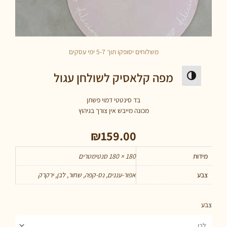
משלוחים יסופקו תוך 5-7 ימי עסקים
מפה קלאסיק לשולחן עגול
פעל/כבה ניגודיות גבוהה
בד סינטטי דמוי פשתן
מכונה מייבש אין צורך בגיהוץ
₪
159.00
ות
180 × 180 סנטימטרים
ע
אפור-עננים, נס-קפה, שחור, לבן, ירקרק