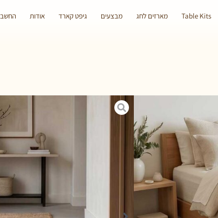
Table Kits
מארזים לחג
מבצעים
גיפט קארד
אודות
החשבון
צפה