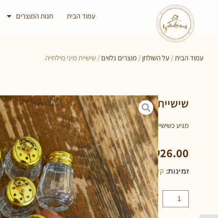
עמוד הבית
חנות המוצרים
עמוד הבית
/
על השולחן
/
מוצרים נלווים
/ שישיית מיני מילחייה
שישיית מיני מילחייה
מגיע כשישייה של מלחיות אישיות
₪
26.00
זמינות:
קיים במלאי
הוספה לסל