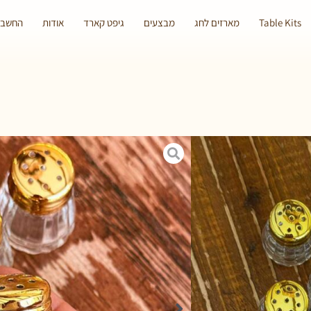
Table Kits
מארזים לחג
מבצעים
גיפט קארד
אודות
החשבון