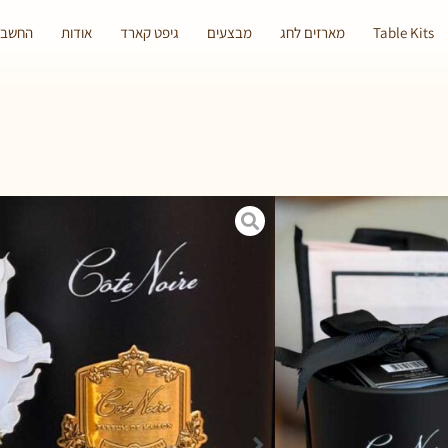
Table Kits
מארזים לחג
מבצעים
גיפט קארד
אודות
החשבון
 גודל הורד וכמות הראשים, המגע
השפריץ וניתן בהמשך