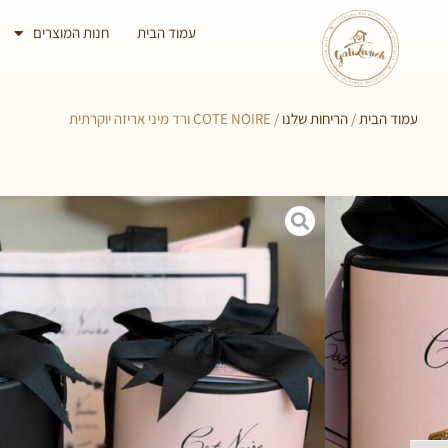
עמוד הבית
חנות המוצרים
עמוד הבית
/
הריחות שלנו
/ COTE NOIRE ורד מיני אריזה יוקרתית
COTE NOIRE ורד מיני אריזה יוקרתית
מוצר מבית היוצר הצרפתי Cote noire המחיר הוא נגזרת של
הוא אחד לאחד ורדים אמיתיים, וגם הריח. כל אחד מגיע עם בקבוקון ריח ל
לרכוש רק את בקבוקוני הריח.
₪
159.00
צבע
לבן, ורוד