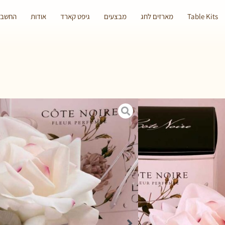
Table Kits
מארזים לחג
מבצעים
גיפט קארד
אודות
החשבון
ם אמיתיים, וגם
ני הריח.