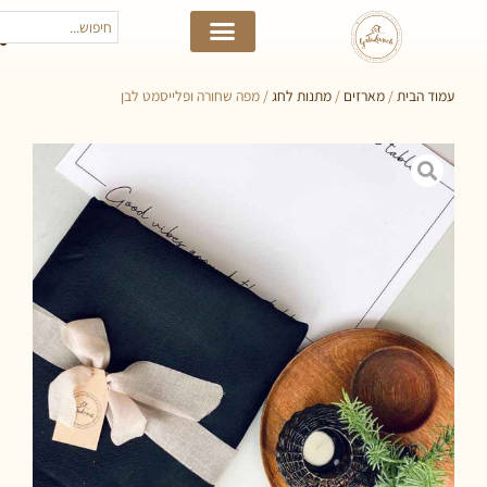
 הבית
/
מארזים
/
מתנות לחג
/ מפה שחורה ופלייסמט לבן