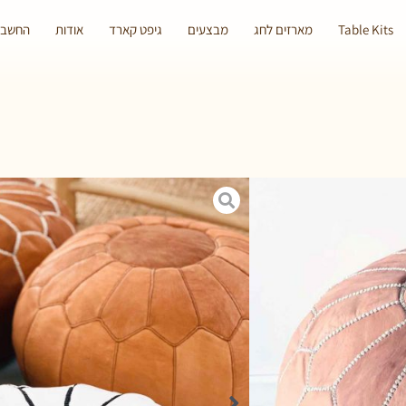
Table Kits
מארזים לחג
מבצעים
גיפט קארד
אודות
החשבון
ם חלק ופודרה.