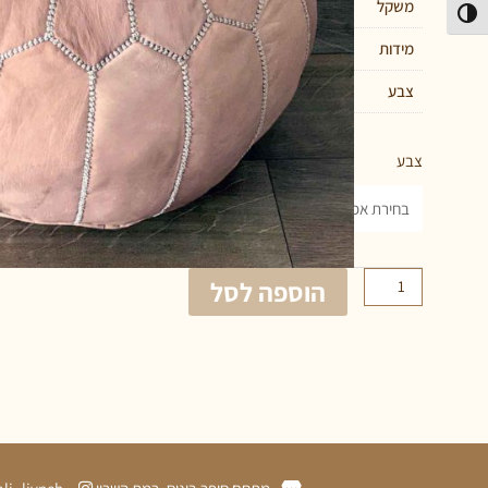
משקל
4 ק"ג
פעל/כבה ניגודיות גבוהה
מידות
40 × 50 סנטימטרים
צבע
פודרה, שחור, לבן, חום, חום בשילוב תיפורים 
צבע
הוספה לסל