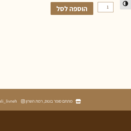
פעל/כבה ניגודיות גבוהה
הוספה לסל
מתחם סופר בונוס, רמת השרון
ali_livneh