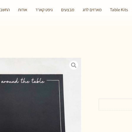
Table Kits
מארזים לחג
מבצעים
גיפט קארד
אודות
החשבון