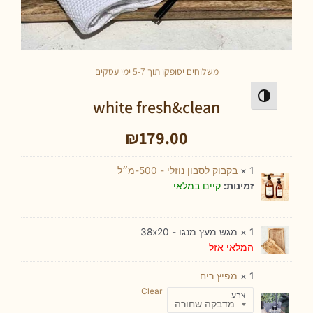
משלוחים יסופקו תוך 5-7 ימי עסקים
פעל/כבה ניגודיות גבוהה
white fresh&clean
₪
179.00
1 ×
בקבוק לסבון נוזלי - 500-מ״ל
קיים במלאי
זמינות:
1 ×
מגש מעץ מנגו - 38x20
המלאי אזל
1 ×
מפיץ ריח
Clear
צבע