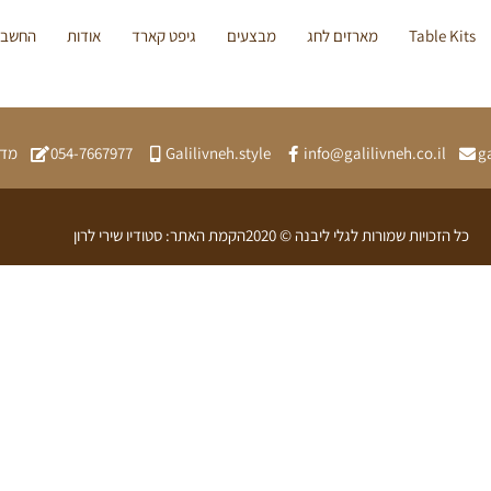
Table Kits
מארזים לחג
מבצעים
גיפט קארד
אודות
החשבון
g
info@galilivneh.co.il
Galilivneh.style
054-7667977
מדי
כל הזכויות שמורות לגלי ליבנה © 2020
הקמת האתר: סטודיו שירי לרון