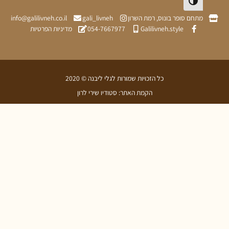
פעל/כבה ניגודיות גבוהה
תחם סופר בונוס, רמת השרון
gali_livneh
info@galilivneh.co.il
Galilivneh.style
054-7667977
מדיניות הפרטיות
כל הזכויות שמורות לגלי ליבנה © 2020
הקמת האתר: סטודיו שירי לרון