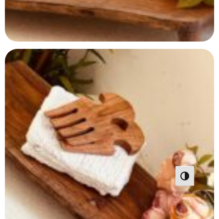
פעל/כבה ניגודיות גבוהה